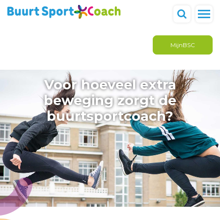
MijnBSC
Voor hoeveel extra
beweging zorgt de
buurtsportcoach?