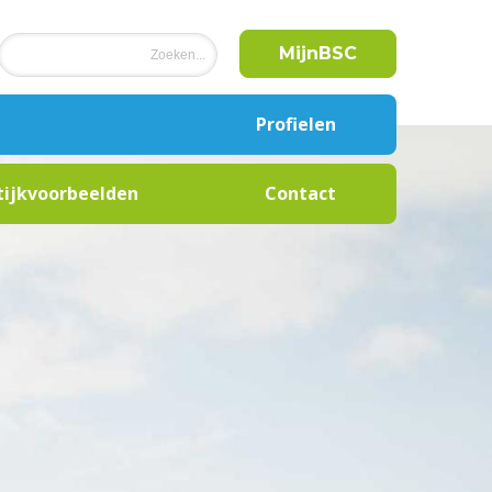
MijnBSC
Profielen
Buurtsportcoach
tijkvoorbeelden
Contact
Cultuurcoach
Combinatiefunctionaris
Onderwijs
Label
clubontwikkeling
Beweegcoach
Coördinator Sport en