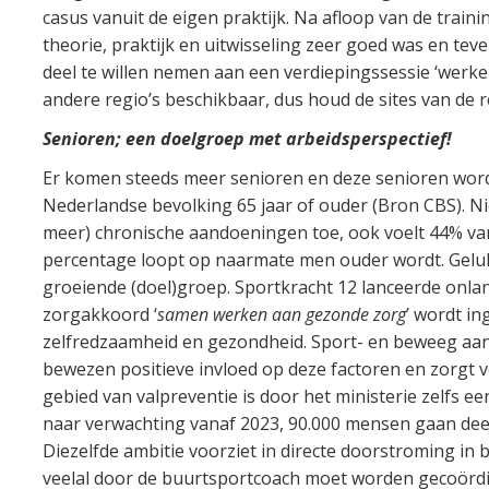
casus vanuit de eigen praktijk. Na afloop van de trai
theorie, praktijk en uitwisseling zeer goed was en te
deel te willen nemen aan een verdiepingssessie ‘werke
andere regio’s beschikbaar, dus houd de sites van de 
Senioren; een doelgroep met arbeidsperspectief!
Er komen steeds meer senioren en deze senioren worde
Nederlandse bevolking 65 jaar of ouder (Bron CBS). N
meer) chronische aandoeningen toe, ook voelt 44% va
percentage loopt op naarmate men ouder wordt. Gelu
groeiende (doel)groep. Sportkracht 12 lanceerde onlan
zorgakkoord ‘
samen werken aan gezonde zorg
’ wordt in
zelfredzaamheid en gezondheid. Sport- en beweeg aa
bewezen positieve invloed op deze factoren en zorgt v
gebied van valpreventie is door het ministerie zelfs 
naar verwachting vanaf 2023, 90.000 mensen gaan de
Diezelfde ambitie voorziet in directe doorstroming i
veelal door de buurtsportcoach moet worden gecoörd