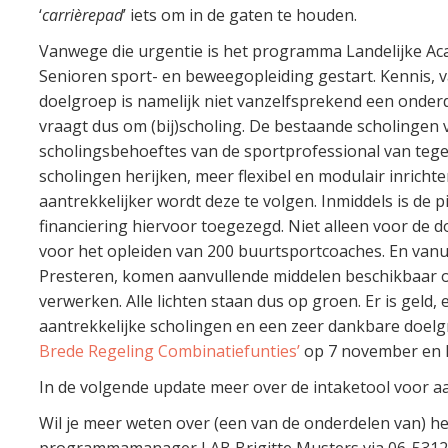
‘
carrièrepad
’ iets om in de gaten te houden.
Vanwege die urgentie is het programma Landelijke Ac
Senioren sport- en beweegopleiding gestart. Kennis, v
doelgroep is namelijk niet vanzelfsprekend een onder
vraagt dus om (bij)scholing. De bestaande scholingen 
scholingsbehoeftes van de sportprofessional van teg
scholingen herijken, meer flexibel en modulair inrich
aantrekkelijker wordt deze te volgen. Inmiddels is de p
financiering hiervoor toegezegd. Niet alleen voor de 
voor het opleiden van 200 buurtsportcoaches. En vanu
Presteren, komen aanvullende middelen beschikbaar o
verwerken. Alle lichten staan dus op groen. Er is geld,
aantrekkelijke scholingen en een zeer dankbare doelgr
Brede Regeling Combinatiefunties’
op 7 november en h
In de volgende update meer over de intaketool voor a
Wil je meer weten over (een van de onderdelen van)
programmamanager LAB Brigitte Musters via 06-5312