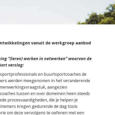
Preventie
ontwikkelingen vanuit de werkgroep aanbod
ing “(leren) werken in netwerken” waarvan de
kort verslag:
 sportprofessionals en buurtsportcoaches de
emers werden meegenomen in het veranderende
 samenwerkingsvraagstuk, aangezien
coaches tussen en over domeinen heen steeds
ede procesvaardigheden, die je helpen je
eelnemers kregen gedurende de dag tools
eorie om deze vervolgens te oefenen met een