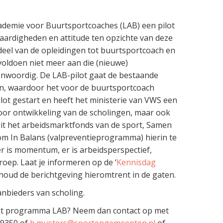
ademie voor Buurtsportcoaches (LAB) een pilot
aardigheden en attitude ten opzichte van deze
deel van de opleidingen tot buurtsportcoach en
voldoen niet meer aan die (nieuwe)
enwoordig. De LAB-pilot gaat de bestaande
ten, waardoor het voor de buurtsportcoach
ilot gestart en heeft het ministerie van VWS een
door ontwikkeling van de scholingen, maar ook
it het arbeidsmarktfonds van de sport, Samen
m In Balans (valpreventieprogramma) hierin te
 er is momentum, er is arbeidsperspectief,
oep. Laat je informeren op de ‘
Kennisdag
oud de berichtgeving hieromtrent in de gaten.
anbieders van scholing.
 het programma LAB? Neem dan contact op met
9350 of
b.musters@sportengemeenten.nl
of