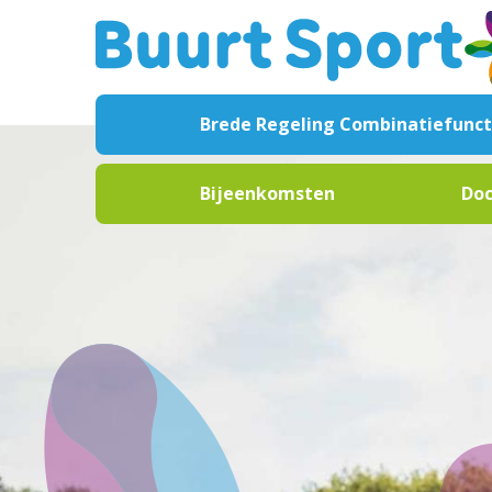
Brede Regeling Combinatiefunct
Over de regeling
Bijeenkomsten
Do
Doelstellingen
Agenda
Maga
Procedure
Presentaties
Broch
Monitor
Webinars
Facts
Formele documentatie
Podcasts
Nieuw
Handige links
Filmm
Veelgestelde vragen