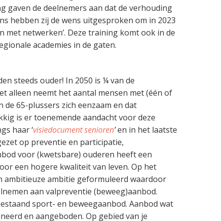
ning gaven de deelnemers aan dat de verhouding
vens hebben zij de wens uitgesproken om in 2023
n met netwerken’. Deze training komt ook in de
regionale academies in de gaten.
n steeds ouder! In 2050 is ¼ van de
iet alleen neemt het aantal mensen met (één of
n de 65-plussers zich eenzaam en dat
kkig is er toenemende aandacht voor deze
gs haar ‘
visiedocument senioren
’
en in het laatste
gezet op preventie en participatie,
nbod voor (kwetsbare) ouderen heeft een
oor een hogere kwaliteit van leven. Op het
een ambitieuze ambitie geformuleerd waardoor
elnemen aan valpreventie (beweeg)aanbod.
n bestaand sport- en beweegaanbod. Aanbod wat
ineerd en aangeboden. Op gebied van je