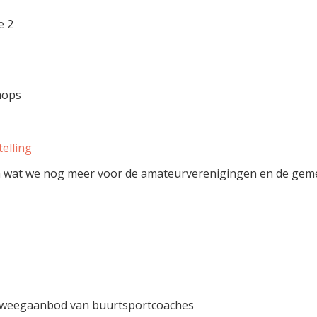
e 2
hops
elling
ten wat we nog meer voor de amateurverenigingen en de g
beweegaanbod van buurtsportcoaches