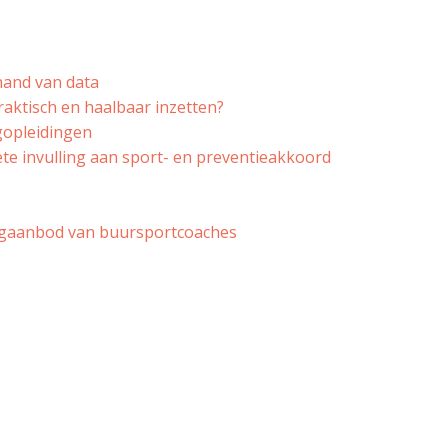
hand van data
raktisch en haalbaar inzetten?
gopleidingen
te invulling aan sport- en preventieakkoord
egaanbod van buursportcoaches
ombinatiefuncties wordt mogelijk gemaakt door d