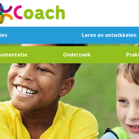
ies
Leren en ontwikkelen
Programma LAB
cumentatie
Onderzoek
Prak
Behoeftepeiling
zines
Algemeen
Scholingsaanbod
ures
Proeftuinen
Clubkadercoaches
Ontwikkelroutes
heets
Beweegvriendelijke
Scholing aanmelden
sbrieven
buurten
Carrièrepaden
ateriaal
Buurtsportcoach
Kompas