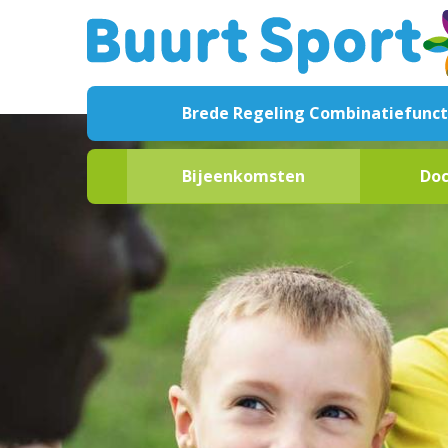
Brede Regeling Combinatiefunct
Over de regeling
Bijeenkomsten
Do
Doelstellingen
Agenda
Maga
Procedure
Presentaties
Broch
Monitor
Webinars
Facts
Formele documentatie
Podcasts
Nieuw
Handige links
Filmm
Veelgestelde vragen