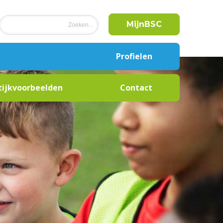
MijnBSC
Profielen
Buurtsportcoach
tijkvoorbeelden
Contact
Cultuurcoach
Combinatiefunctionaris
Onderwijs
Label
clubontwikkeling
Beweegcoach
Coördinator Sport en