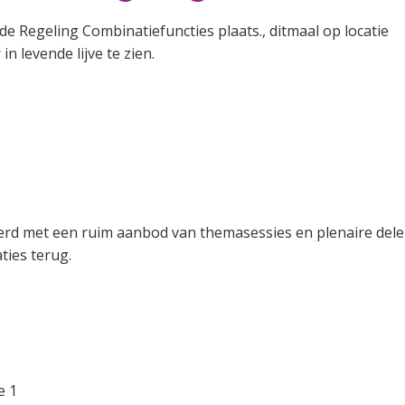
e Regeling Combinatiefuncties plaats., ditmaal op locatie
n levende lijve te zien.
erd met een ruim aanbod van themasessies en plenaire delen
ties terug.
e 1