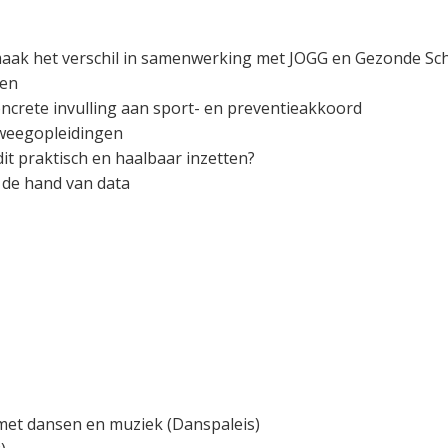
maak het verschil in samenwerking met JOGG en Gezonde S
ren
ncrete invulling aan sport- en preventieakkoord
eweegopleidingen
it praktisch en haalbaar inzetten?
 de hand van data
 met dansen en muziek (Danspaleis)