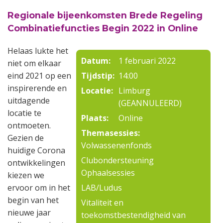
Regionale bijeenkomsten Brede Regeling
Combinatiefuncties Begin 2022 in Online
Helaas lukte het
Datum:
1 februari 2022
niet om elkaar
eind 2021 op een
Tijdstip:
14:00
inspirerende en
Locatie:
Limburg
uitdagende
(GEANNULEERD)
locatie te
Plaats:
Online
ontmoeten.
Themasessies:
Gezien de
Volwassenenfonds
huidige Corona
Clubondersteuning
ontwikkelingen
Ophaalsessies
kiezen we
ervoor om in het
LAB/Ludus
begin van het
Vitaliteit en
nieuwe jaar
toekomstbestendigheid van