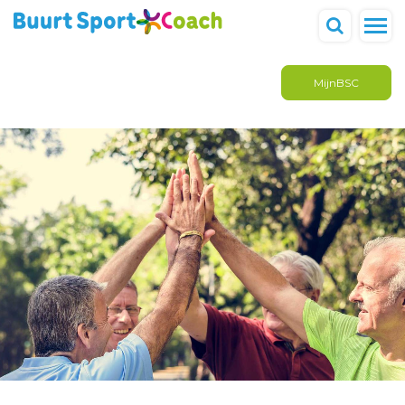
MijnBSC