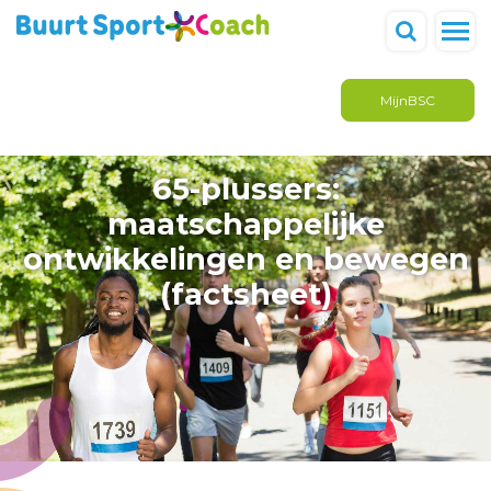
MijnBSC
65-plussers:
maatschappelijke
ontwikkelingen en bewegen
(factsheet)