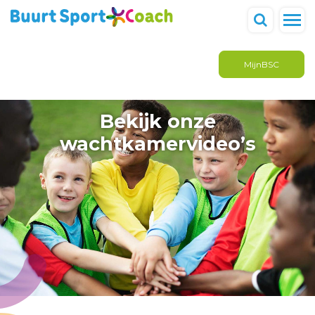
MijnBSC
Bekijk onze
wachtkamervideo’s