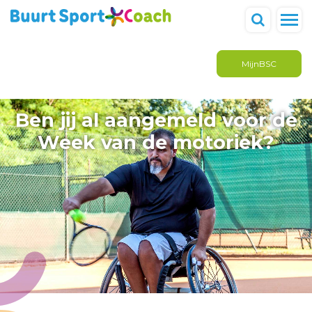
MijnBSC
Ben jij al aangemeld voor de
Week van de motoriek?