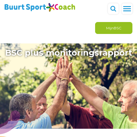
MijnBSC
BSC plus monitoringsrapport