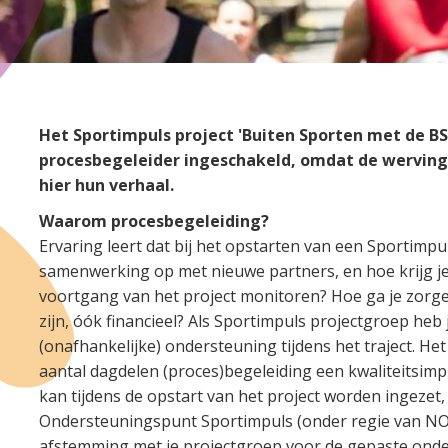
Het Sportimpuls project 'Buiten Sporten met de B
procesbegeleider ingeschakeld, omdat de werving
hier hun verhaal.
Waarom procesbegeleiding?
Ervaring leert dat bij het opstarten van een Sportimpul
samenwerking op met nieuwe partners, en hoe krijg je 
voortgang van het project monitoren? Hoe ga je zorgen
zijn, óók financieel? Als Sportimpuls projectgroep he
(onafhankelijke) ondersteuning tijdens het traject. Het
aantal dagdelen (proces)begeleiding een kwaliteitsimp
kan tijdens de opstart van het project worden ingezet,
Ondersteuningspunt Sportimpuls (onder regie van NOC
afstemming met je projectgroep voor de gepaste onder