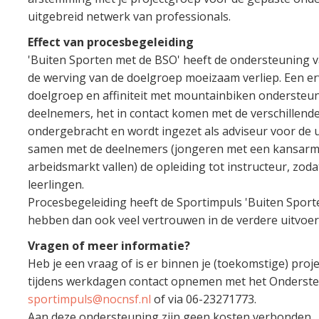
uitgebreid netwerk van professionals.
Effect van procesbegeleiding
'Buiten Sporten met de BSO' heeft de ondersteuning 
de werving van de doelgroep moeizaam verliep. Een e
doelgroep en affiniteit met mountainbiken ondersteun
deelnemers, het in contact komen met de verschillende
ondergebracht en wordt ingezet als adviseur voor de u
samen met de deelnemers (jongeren met een kansarm
arbeidsmarkt vallen) de opleiding tot instructeur, zoda
leerlingen.
Procesbegeleiding heeft de Sportimpuls 'Buiten Sport
hebben dan ook veel vertrouwen in de verdere uitvoer 
Vragen of meer informatie?
Heb je een vraag of is er binnen je (toekomstige) pro
tijdens werkdagen contact opnemen met het Ondersteu
sportimpuls@nocnsf.nl
of via 06-23271773.
Aan deze ondersteuning zijn geen kosten verbonden.