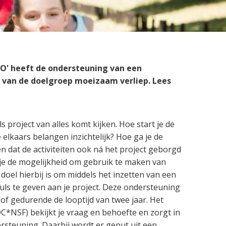
Preventie
SO' heeft de ondersteuning van een
 van de doelgroep moeizaam verliep. Lees
s project van alles komt kijken. Hoe start je de
elkaars belangen inzichtelijk? Hoe ga je de
 dat de activiteiten ook ná het project geborgd
b je de mogelijkheid om gebruik te maken van
 doel hierbij is om middels het inzetten van een
uls te geven aan je project. Deze ondersteuning
 of gedurende de looptijd van twee jaar. Het
*NSF) bekijkt je vraag en behoefte en zorgt in
steuning. Daarbij wordt er geput uit een