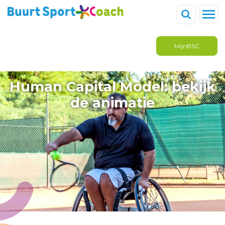
MijnBSC
Human Capital Model: bekijk
de animatie