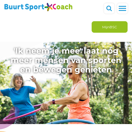
MijnBSC
'Ik neem je mee' laat nóg
meer mensen van sporten
en bewegen genieten