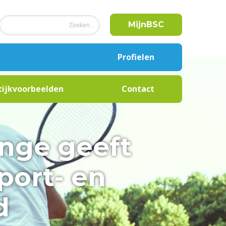
MijnBSC
Profielen
Buurtsportcoach
tijkvoorbeelden
Contact
Cultuurcoach
Combinatiefunctionaris
enge geeft
Onderwijs
port- en
Label
clubontwikkeling
d
Beweegcoach
Coördinator Sport en