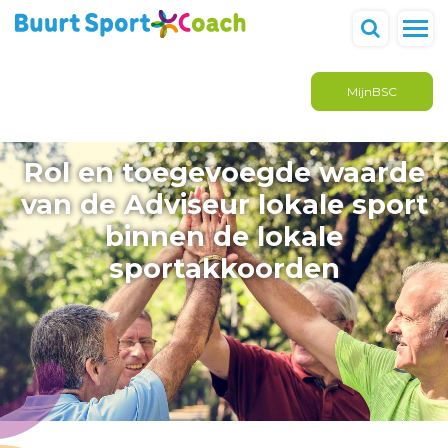
MijnBSC
Rol en toegevoegde waarde
van de Adviseur lokale sport
binnen de lokale
sportakkoorden