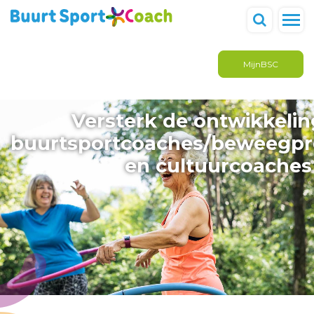
MijnBSC
Versterk de ontwikkelin
buurtsportcoaches/beweegpro
en cultuurcoaches