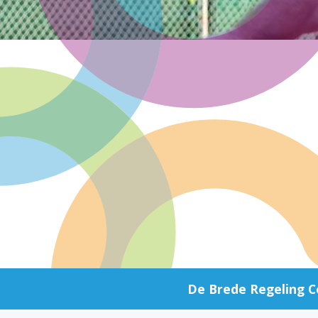
Community of Practice
De Brede Regeling C