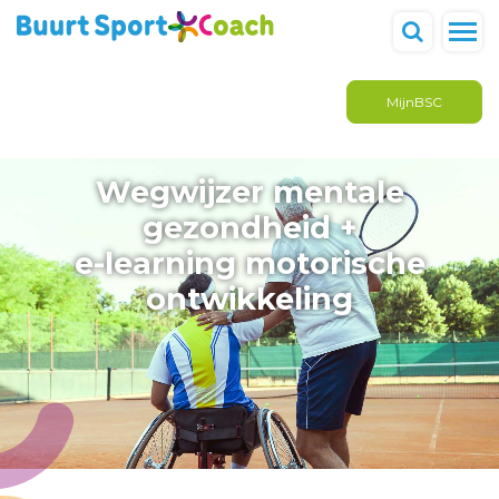
MijnBSC
Wegwijzer mentale
gezondheid +
e-learning motorische
ontwikkeling