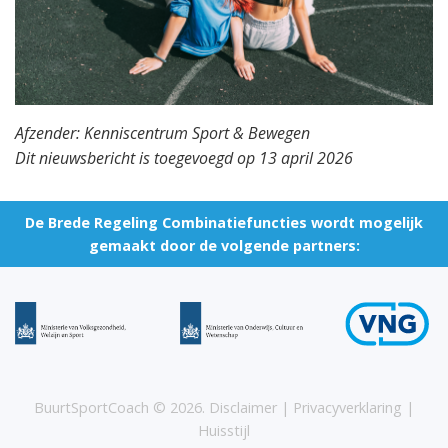
Afzender: Kenniscentrum Sport & Bewegen
Dit nieuwsbericht is toegevoegd op 13 april 2026
De Brede Regeling Combinatiefuncties wordt mogelijk
gemaakt door de volgende partners:
BuurtSportCoach ©
2026
.
Disclaimer
|
Privacyverklaring
|
Huisstijl