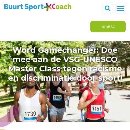
MijnBSC
Word Gamechanger: Doe
mee aan de VSG-UNESCO
Master Class tegen racisme
en discriminatie door sport!