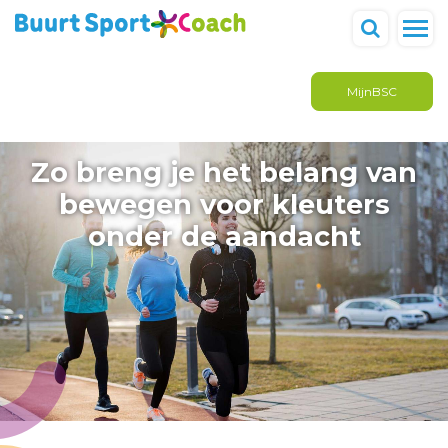
MijnBSC
Zo breng je het belang van
bewegen voor kleuters
onder de aandacht