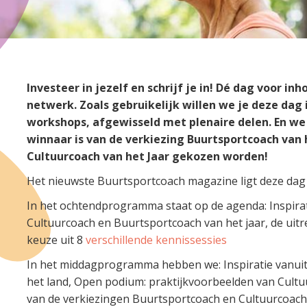
Investeer in jezelf en schrijf je in! Dé dag voor in
netwerk. Zoals gebruikelijk willen we je deze dag
workshops, afgewisseld met plenaire delen. En w
winnaar is van de verkiezing Buurtsportcoach van h
Cultuurcoach van het Jaar gekozen worden!
Het nieuwste Buurtsportcoach magazine ligt deze dag 
In het ochtendprogramma staat op de agenda: Inspirat
Cultuurcoach en Buurtsportcoach van het jaar, de uit
keuze uit 8
verschillende kennissessies
In het middagprogramma hebben we: Inspiratie vanuit 
het land, Open podium: praktijkvoorbeelden van Cult
van de verkiezingen Buurtsportcoach en Cultuurcoach 