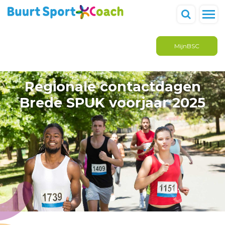
MijnBSC
Regionale contactdagen
Brede SPUK voorjaar 2025